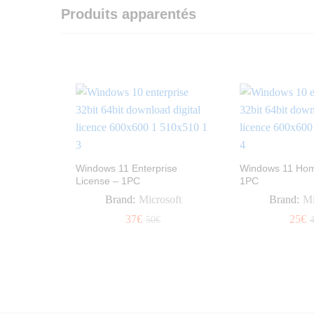
Produits apparentés
Windows 11 Enterprise
Windows 11 Hom
License – 1PC
1PC
Brand:
Microsoft
Brand:
Mi
37
37
€
€
25
25
€
€
50
50
€
€