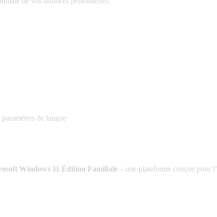
ptimale de vos données personnelles.
s paramètres de langue
rosoft Windows 11 Édition Familiale
– une plateforme conçue pour l’e