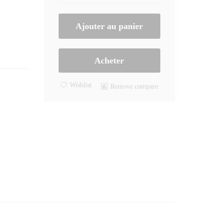
License
–
Ajouter au panier
5PC
quantity
Acheter
Wishlist
Remove compare