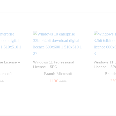
e License –
Windows 11 Professional
Windows 11 E
License – 5PC
License – 5P
crosoft
Brand:
Microsoft
Brand:
119
119
€
€
35
35
45
45
€
€
140
140
€
€