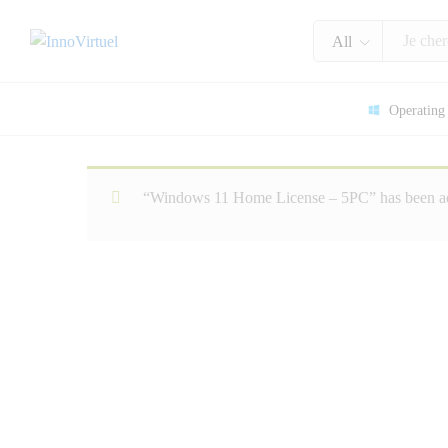
All
Operating
Windows 11 Home License – 5
Description
“Windows 11 Home License – 5PC” has been add