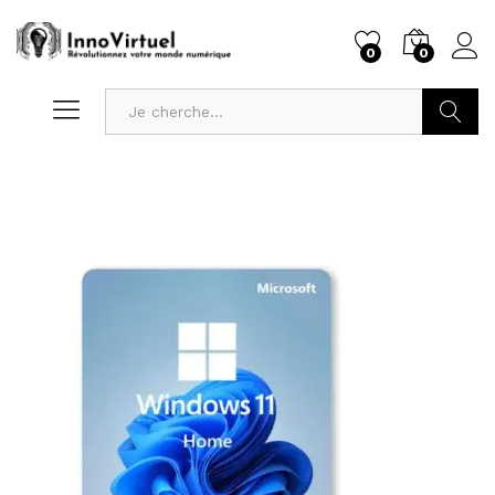
0
0
Recherc