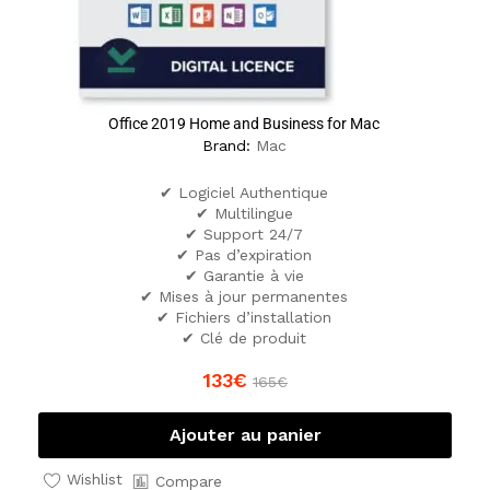
Office 2019 Home and Business for Mac
Brand:
Mac
✔ Logiciel Authentique
✔ Multilingue
✔ Support 24/7
✔ Pas d’expiration
✔ Garantie à vie
✔ Mises à jour permanentes
✔ Fichiers d’installation
✔ Clé de produit
133
€
165
€
Ajouter au panier
Wishlist
Compare