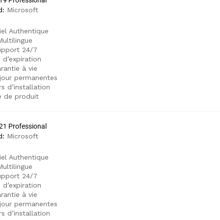
19 Professional
d:
Microsoft
iel Authentique
ultilingue
pport 24/7
 d’expiration
rantie à vie
jour permanentes
s d’installation
é de produit
21 Professional
d:
Microsoft
iel Authentique
ultilingue
pport 24/7
 d’expiration
rantie à vie
jour permanentes
s d’installation