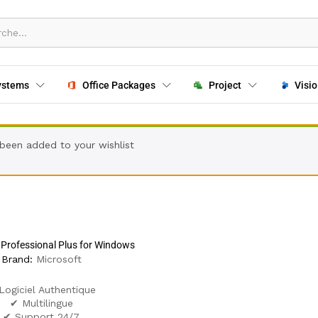
ystems
Office Packages
Project
Visio
been added to your wishlist
 Professional Plus for Windows
Brand:
Microsoft
Logiciel Authentique
✔ Multilingue
✔ Support 24/7