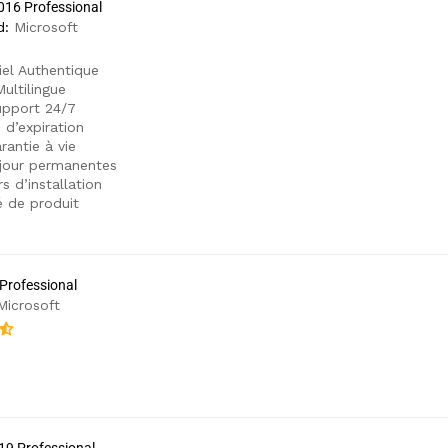
016 Professional
d:
Microsoft
iel Authentique
ultilingue
pport 24/7
 d’expiration
rantie à vie
jour permanentes
s d’installation
é de produit
 Professional
Microsoft