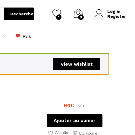
Log in
Recherche
Register
1
0
Avis
View wishlist
94
€
150
€
Ajouter au panier
Wishlist
Compare