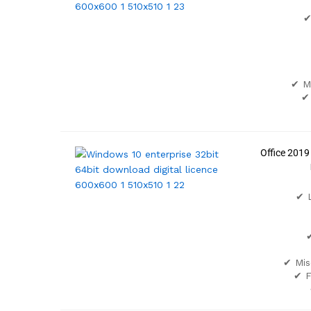
✔
✔ M
✔ 
Office 201
✔ L
✔
✔ Mis
✔ F