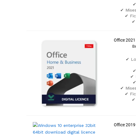
✔
✔ Mises
✔ Fic
✔
Office 202
B
✔ Lo
✔
✔ 
✔
✔ Mises
✔ Fic
✔
Office 201