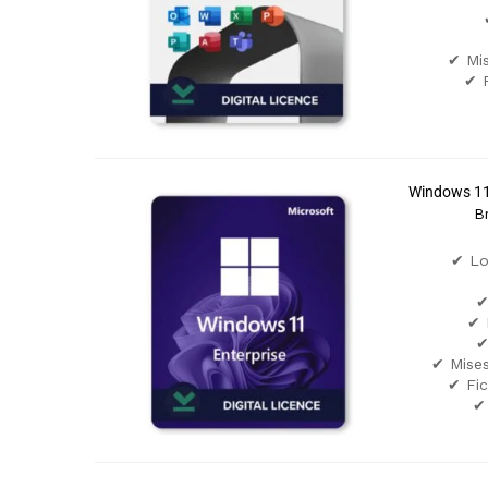
✔ Mis
✔ F
Windows 11
B
✔ Lo
✔
✔ 
✔
✔ Mises
✔ Fic
✔