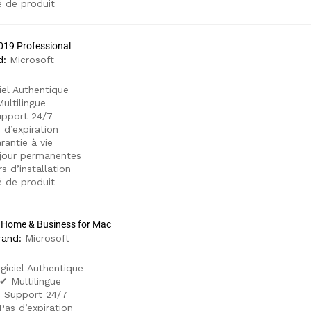
é de produit
019 Professional
d:
Microsoft
iel Authentique
ultilingue
pport 24/7
 d’expiration
rantie à vie
jour permanentes
s d’installation
é de produit
6 Home & Business for Mac
rand:
Microsoft
giciel Authentique
✔ Multilingue
 Support 24/7
Pas d’expiration