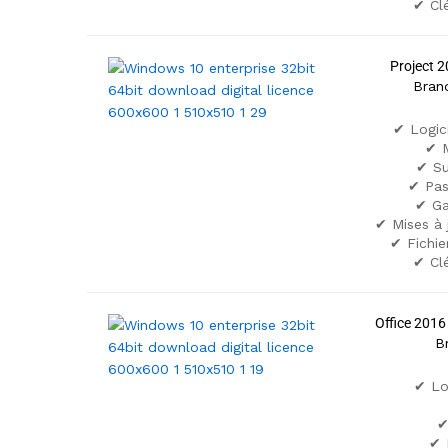
✔ Cl
Project 2
Bran
✔ Logic
✔ M
✔ Su
✔ Pas
✔ Ga
✔ Mises à 
✔ Fichier
✔ Cl
Office 201
B
✔ Lo
✔
✔ 