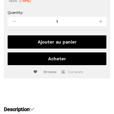
165
€
(-19%)
Quantity:
Office
2019
Home
and
Business
for
Ajouter au panier
Mac
quantity
Acheter
Browse
Compare
Description